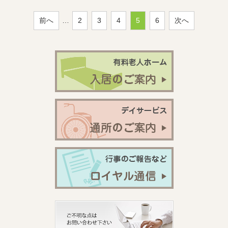
前へ
…
2
3
4
5
6
次へ