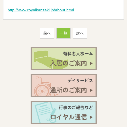
http://www.royalkanzaki.jp/about.html
前へ
一覧
次へ