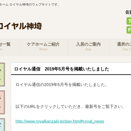
ホーム ロイヤル神埼のウェブサイトです。
せ一覧
ケアホームご紹介
入居のご案内
通所の
ws
About
Stay
Day C
ロイヤル通信 2019年5月号を掲載いたしました
ロイヤル通信の2019年5月号を掲載いたしました。
以下のURLをクリックしていただき、最新号をご覧下さい。
http://www.royalkanzaki.jp/stay.html#royal_news