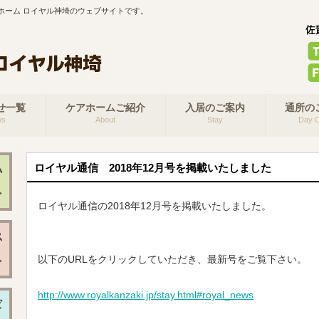
ホーム ロイヤル神埼のウェブサイトです。
せ一覧
ケアホームご紹介
入居のご案内
通所の
ws
About
Stay
Day C
ロイヤル通信 2018年12月号を掲載いたしました
ロイヤル通信の2018年12月号を掲載いたしました。
以下のURLをクリックしていただき、最新号をご覧下さい。
http://www.royalkanzaki.jp/stay.html#royal_news